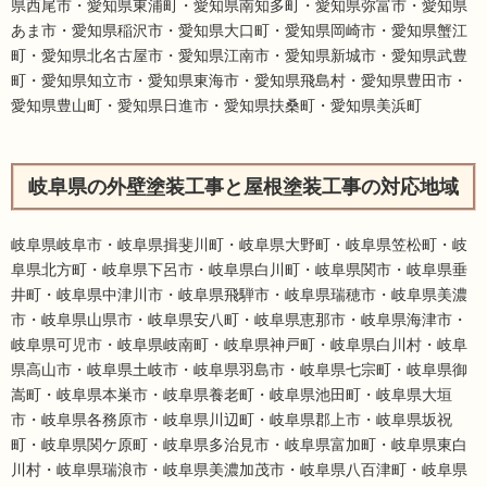
県西尾市・愛知県東浦町・愛知県南知多町・愛知県弥富市・愛知県
あま市・愛知県稲沢市・愛知県大口町・愛知県岡崎市・愛知県蟹江
町・愛知県北名古屋市・愛知県江南市・愛知県新城市・愛知県武豊
町・愛知県知立市・愛知県東海市・愛知県飛島村・愛知県豊田市・
愛知県豊山町・愛知県日進市・愛知県扶桑町・愛知県美浜町
岐阜県の外壁塗装工事と屋根塗装工事の対応地域
岐阜県岐阜市・岐阜県揖斐川町・岐阜県大野町・岐阜県笠松町・岐
阜県北方町・岐阜県下呂市・岐阜県白川町・岐阜県関市・岐阜県垂
井町・岐阜県中津川市・岐阜県飛騨市・岐阜県瑞穂市・岐阜県美濃
市・岐阜県山県市・岐阜県安八町・岐阜県恵那市・岐阜県海津市・
岐阜県可児市・岐阜県岐南町・岐阜県神戸町・岐阜県白川村・岐阜
県高山市・岐阜県土岐市・岐阜県羽島市・岐阜県七宗町・岐阜県御
嵩町・岐阜県本巣市・岐阜県養老町・岐阜県池田町・岐阜県大垣
市・岐阜県各務原市・岐阜県川辺町・岐阜県郡上市・岐阜県坂祝
町・岐阜県関ケ原町・岐阜県多治見市・岐阜県富加町・岐阜県東白
川村・岐阜県瑞浪市・岐阜県美濃加茂市・岐阜県八百津町・岐阜県