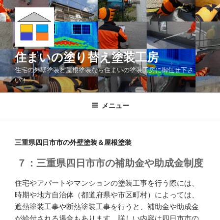
コ
ン
テ
ン
ツ
住まいの塗り替え塗装工房
へ
住宅の外壁塗装と屋根塗装なら住まいの塗装工房に御任せ下さ
ス
い！
キ
ッ
メニュー
プ
三重県四日市市の外壁塗装＆屋根塗装
７：三重県四日市市の補助金や助成金制度
住宅やアパートやマンションの塗装工事を行う際には、
時期や地方自治体（都道府県や市区町村）によっては、
遮熱塗装工事や断熱塗装工事を行うと、補助金や助成金
が給付される場合もあります。詳しい内容は四日市市の