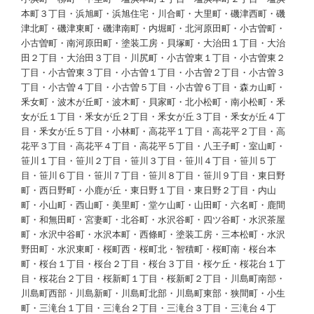
本町３丁目・浜旭町・浜旭住宅・川合町・大里町・磯津西町・磯
津北町・磯津東町・磯津南町・内堀町・北河原田町・小古曽町・
小古曽町・南河原田町・塗装工房・貝塚町・大治田１丁目・大治
田２丁目・大治田３丁目・川尻町・小古曽東１丁目・小古曽東２
丁目・小古曽東３丁目・小古曽１丁目・小古曽２丁目・小古曽３
丁目・小古曽４丁目・小古曽５丁目・小古曽６丁目・森カ山町・
釆女町・波木が丘町・波木町・貝家町・北小松町・南小松町・釆
女が丘１丁目・釆女が丘２丁目・釆女が丘３丁目・釆女が丘４丁
目・釆女が丘５丁目・小林町・高花平１丁目・高花平２丁目・高
花平３丁目・高花平４丁目・高花平５丁目・八王子町・室山町・
笹川１丁目・笹川２丁目・笹川３丁目・笹川４丁目・笹川５丁
目・笹川６丁目・笹川７丁目・笹川８丁目・笹川９丁目・東日野
町・西日野町・小鹿が丘・東日野１丁目・東日野２丁目・内山
町・小山町・西山町・美里町・堂ケ山町・山田町・六名町・鹿間
町・和無田町・宮妻町・北谷町・水沢谷町・四ツ谷町・水沢茶屋
町・水沢中谷町・水沢本町・西條町・塗装工房・三本松町・水沢
野田町・水沢東町・桜町西・桜町北・智積町・桜町南・桜台本
町・桜台１丁目・桜台２丁目・桜台３丁目・桜ケ丘・桜花台１丁
目・桜花台２丁目・桜新町１丁目・桜新町２丁目・川島町南部・
川島町西部・川島新町・川島町北部・川島町東部・狭間町・小生
町・三滝台１丁目・三滝台２丁目・三滝台３丁目・三滝台４丁