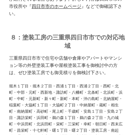
市役所や『
四日市市のホームページ
』などで御確認下さ
い。
８：塗装工房の三重県四日市市での対応地
域
三重県四日市市で住宅や店舗や倉庫やアパートやマンシ
ョン等の外壁塗装工事や屋根塗装工事を御検討中の方
は、ぜひ塗装工房でも御見積りを御検討下さい。
堀木１丁目・堀木２丁目・西浦１丁目・西浦２丁目・西町・北
町・中部・元町・西新地・諏訪町・八幡町・北条町・北浜町・浜
町・中町・元新町・新々町・新町・本町・沖の島町・北納屋町・
稲葉町・大協町１丁目・大協町２丁目・中納屋町・蔵町・相生
町・南納屋町・高砂町・尾上町・千歳町・安島１丁目・安島２丁
目・諏訪栄町・浜田町・鵜の森１丁目・鵜の森２丁目・九の城
町・中浜田町・北浜田町・栄町・三栄町・幸町・朝日町・西末広
町・昌栄町・十七軒町・曙１丁目・曙２丁目・塗装工房・南起