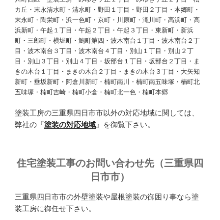
カ丘・末永清水町・清水町・野田１丁目・野田２丁目・本郷町・
末永町・陶栄町・浜一色町・京町・川原町・滝川町・高浜町・高
浜新町・午起１丁目・午起２丁目・午起３丁目・東新町・新浜
町・三郎町・横堀町・鵤町第四・波木南台１丁目・波木南台２丁
目・波木南台３丁目・波木南台４丁目・別山１丁目・別山２丁
目・別山３丁目・別山４丁目・坂部台１丁目・坂部台２丁目・ま
きの木台１丁目・まきの木台２丁目・まきの木台３丁目・大矢知
新町・垂坂新町・阿倉川新町・楠町南川・楠町南五味塚・楠町北
五味塚・楠町吉崎・楠町小倉・楠町北一色・楠町本郷
塗装工房の三重県四日市市以外の対応地域に関しては、
弊社の『
塗装の対応地域
』を御覧下さい。
住宅塗装工事のお問い合わせ先（三重県四
日市市）
三重県四日市市の外壁塗装や屋根塗装の御困り事なら塗
装工房に御任せ下さい。