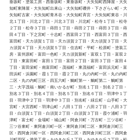
垂坂町・塗装工房・西垂坂町・東垂坂町・大矢知町西陣屋・大矢
知町東陣屋・大矢知町出来山・大矢知町礫井・下さざらい町・大
矢知町古家・大矢知町青木谷・大矢知町斉宮・大矢知町東谷・川
北１丁目・川北２丁目・川北３丁目・川北町・松寺１丁目・松寺
２丁目・松寺３丁目・蒔田１丁目・蒔田２丁目・蒔田３丁目・蒔
田４丁目・下之宮町・十志町・西富田２丁目・西富田３丁目・西
富田町・天カ須賀１丁目・天カ須賀２丁目・天カ須賀３丁目・天
カ須賀４丁目・天カ須賀５丁目・住吉町・平町・松原町・塗装工
房・富州原町・富田一色町・天カ須賀新町・富双１丁目・富双２
丁目・東富田町・富田１丁目・富田２丁目・富田３丁目・富田４
丁目・富田栄町・南富田町・茂福町・東茂福町・富田浜元町・富
田浜町・浜園町・霞１丁目・霞２丁目・丸の内町一区・丸の内町
二区・丸の内町三区・四五六町・鵤町第一・鵤町第二・鵤町第
三・大字茂福・鵤町・南いかるが町・別名１丁目・別名２丁目・
別名３丁目・別名４丁目・別名５丁目・別名６丁目・羽津中１丁
目・羽津中２丁目・羽津中３丁目・別名町・緑丘町・山手町・大
宮町・大宮西町・羽津山町・八田１丁目・八田２丁目・八田３丁
目・白須賀１丁目・白須賀２丁目・白須賀３丁目・霞ケ浦町・羽
津町・富士町・金場町・城山町・阿倉川町・万古町・三ツ谷町・
三ツ谷東町・東阿倉川町一区・東阿倉川町二区・東阿倉川町三
区・西阿倉川町一区・西阿倉川町二区・西阿倉川町三区・西阿倉
川町四区・塗装工房・みゆきケ丘１丁目・みゆきケ丘２丁目・松