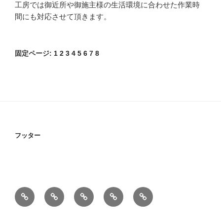
工房では御近所や御施主様の生活環境に合わせた作業時
間にも対応させて頂きます。
固定ページ:
1
2
3
4
5
6
7
8
フッター
★
★
★
★
企
名
愛
岐
三
業
古
知
阜
重
概