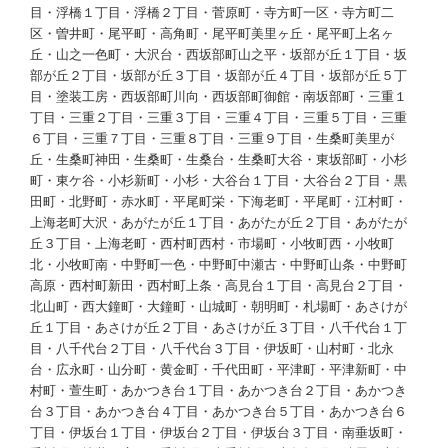
目・浮橋１丁目・浮橋２丁目・菅原町・寺方町一区・寺方町二
区・曽井町・尾平町・高角町・尾平町美里ヶ丘・尾平町上名ヶ
丘・山之一色町・大沢台・西坂部町山之平・坂部が丘１丁目・坂
部が丘２丁目・坂部が丘３丁目・坂部が丘４丁目・坂部が丘５丁
目・塗装工房・西坂部町川向・西坂部町御館・南坂部町・三重１
丁目・三重２丁目・三重３丁目・三重４丁目・三重５丁目・三重
６丁目・三重７丁目・三重８丁目・三重９丁目・生桑町美里が
丘・生桑町神田・生桑町・生桑台・生桑町大谷・東坂部町・小杉
町・東ケ谷・小杉新町・小杉・大谷台１丁目・大谷台２丁目・黒
田町・北野町・赤水町・平尾町栄・下海老町・平尾町・江村町・
上海老町大沢・あがたが丘１丁目・あがたが丘２丁目・あがたが
丘３丁目・上海老町・西村町西村・市場町・小牧町西・小牧町
北・小牧町南・中野町一色・中野町中瀬古・中野町山条・中野町
高原・西村町新田・西村町上条・高見台１丁目・高見台２丁目・
北山町・西大鐘町・大鐘町・山城町・朝明町・札場町・あさけが
丘１丁目・あさけが丘２丁目・あさけが丘３丁目・八千代台１丁
目・八千代台２丁目・八千代台３丁目・伊坂町・山村町・北永
台・広永町・山分町・黄金町・千代田町・平津町・平津新町・中
村町・萱生町・あかつき台１丁目・あかつき台２丁目・あかつき
台３丁目・あかつき台４丁目・あかつき台５丁目・あかつき台６
丁目・伊坂台１丁目・伊坂台２丁目・伊坂台３丁目・南垂坂町・